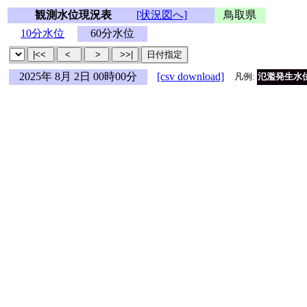
観測水位現況表
[状況図へ]
鳥取県
10分水位
60分水位
2025年 8月 2日 00時00分
[csv download]
凡例:
氾濫発生水