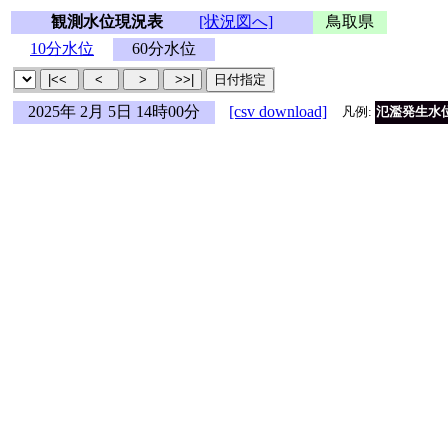
観測水位現況表
[状況図へ]
鳥取県
10分水位
60分水位
2025年 2月 5日 14時00分
[csv download]
凡例:
氾濫発生水