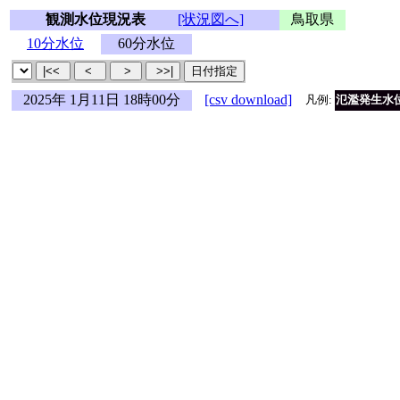
観測水位現況表
[状況図へ]
鳥取県
10分水位
60分水位
2025年 1月11日 18時00分
[csv download]
凡例:
氾濫発生水