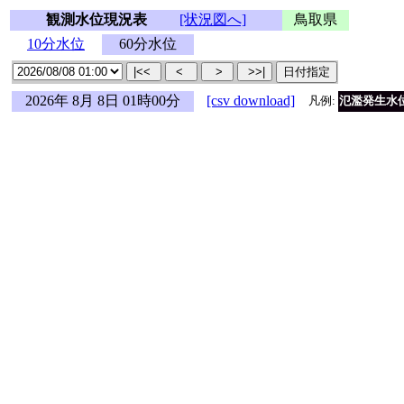
観測水位現況表
[状況図へ]
鳥取県
10分水位
60分水位
2026年 8月 8日 01時00分
[csv download]
凡例:
氾濫発生水