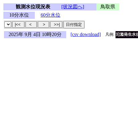
観測水位現況表
[状況図へ]
鳥取県
10分水位
60分水位
2025年 9月 4日 10時20分
[csv download]
凡例:
氾濫発生水