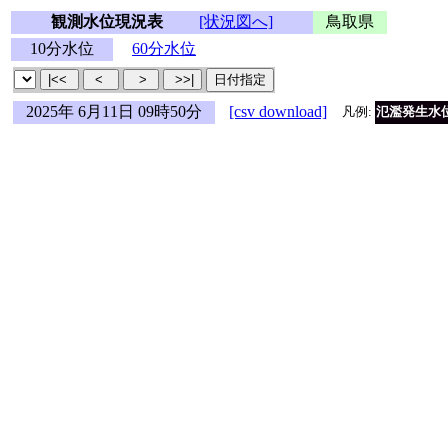
観測水位現況表
[状況図へ]
鳥取県
10分水位
60分水位
2025年 6月11日 09時50分
[csv download]
凡例:
氾濫発生水