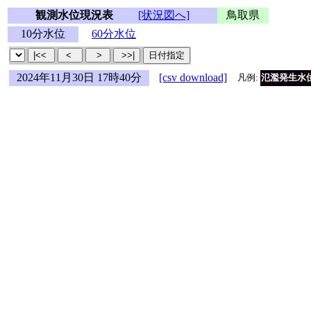
観測水位現況表
[状況図へ]
鳥取県
10分水位
60分水位
2024年11月30日 17時40分
[csv download]
凡例:
氾濫発生水